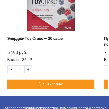
Энерджи Гоу Стикс — 30 саше
Пр
по
5 190 руб.
7 
Баллы:
36
LP
Б
-
+
-
1
В корзину
Каталог продукции
Производство
О компании
Оплата и доставка