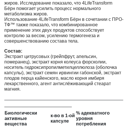
жиров. Исследование показало, что 4LifeTransform
Бёрн помогает усилить процесс нормального
метаболизма жиров.
Использование 4LifeTransform Бёрн в сочетании с ПРО-
ТФ™ также показало, что комбинированное
применение этих двух продуктов способствует
контролю за весом, усилению термогенеза и
совершенствованию состава тела.
Состав:
Экстракт цитрусовых (грейпфрут, апельсин,
померанец), экстракт корня колеуса форсколии,
носитель гидроксипропилметилцеллюлоза (оболочка
капсулы), экстракт семян ирвингии габонской, экстракт
плодов перца кайенского, масло корня имбиря
лекарственного, агент антислёживающий стеарат
магния.
--------------------------------------------------------------------------------------------------------
-----------------------------------------------------------
Биологически
% адекватного
к-во в 1-ой
активные
уровня
капсуле
вещества
потребления